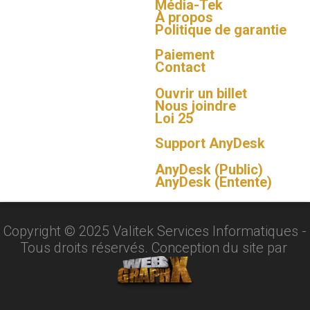
Média-Tek
À propos
Politique de garantie
Paiement
Contact
Ouvrir un billet
Nous joindre
Loi 25
Support AnyDesk
AnyDesk (Public)
AnyDesk (Entente)
Copyright ©
2025
Valitek Services Informatiques -
Tous droits réservés. Conception du site par