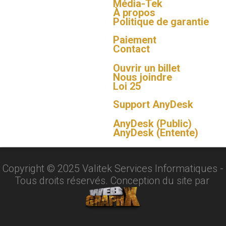
Média-Tek
À propos
Politique de garantie
Paiement
Contact
Ouvrir un billet
Nous joindre
Loi 25
Support AnyDesk
AnyDesk (Public)
AnyDesk (Entente)
Copyright ©
2025
Valitek Services Informatiques -
Tous droits réservés. Conception du site par